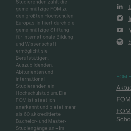
Studierenden zählt die
gemeinnützige FOM zu
den größten Hochschulen
Europas. Initiiert durch die
gemeinnützige Stiftung
für internationale Bildung
und Wissenschaft
ermöglicht sie
Berufstätigen,
Auszubildenden,
Abiturienten und
FOM H
international
Studierenden ein
Aktue
Hochschulstudium. Die
FOM 
FOM ist staatlich
anerkannt und bietet mehr
FOM 
als 60 akkreditierte
Scho
Bachelor- und Master-
Studiengänge an – im