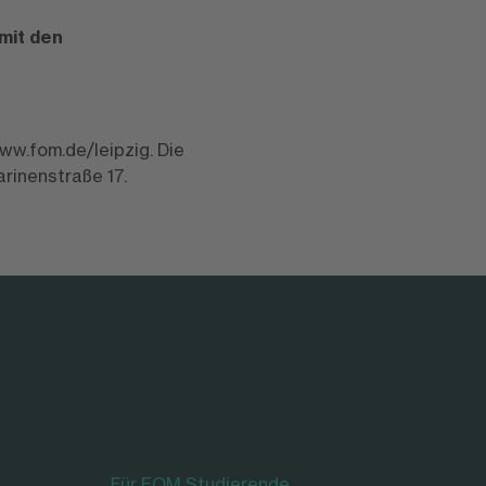
mit den
ww.fom.de/leipzig. Die
rinenstraße 17.
Für FOM Studierende