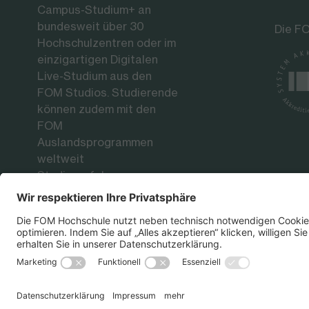
Campus-Studium+ an
bundesweit über 30
Die FO
Hochschulzentren oder im
einzigartigen Digitalen
Live-Studium aus den
FOM Studios. Studierende
können zudem mit den
FOM
Auslandsprogrammen
weltweit
Studienerfahrungen an
renommierten
Partnerhochschulen
sammeln.