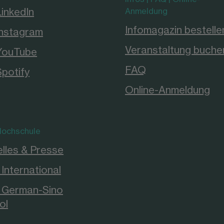
LinkedIn
Anmeldung
Infomagazin bestelle
Instagram
Veranstaltung buche
YouTube
FAQ
Spotify
Online-Anmeldung
ochschule
lles & Presse
International
German-Sino
ol