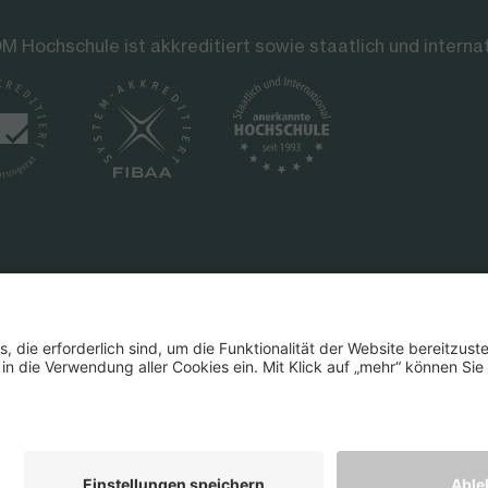
M Hochschule ist akkreditiert sowie staatlich und interna