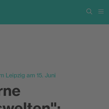
 Leipzig am 15. Juni
rne
swelten":