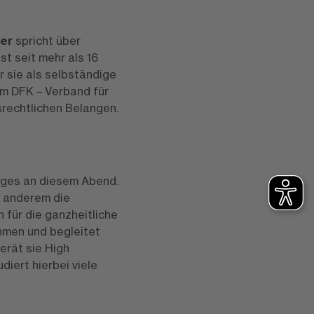
ier
spricht über
 ist seit mehr als 16
 sie als selbständige
um DFK – Verband für
tsrechtlichen Belangen.
rages an diesem Abend.
r anderem die
für die ganzheitliche
hmen und begleitet
erät sie High
iert hierbei viele