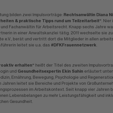
tung bilden zwei Impulsvorträge:
Rechtsanwältin Diana N
eiten & praktische Tipps rund um Teilzeitarbeit“
. Nier
und Fachanwältin für Arbeitsrecht. Knapp sechs Jahre war
tnerin in einer Anwaltskanzlei tätig. 2011 wechselte sie z
 e.V., berät und vertritt dort die Mitglieder in allen arbei
hrerin leitet sie u.a. das
#DFKFrauennetzwerk
.
roaktiv erhalten“
heißt der Titel des zweiten Impulsvort
login und
Gesundheitsexpertin Ekin Sahin
erläutert unte
izin, Ernährung, Bewegung, Psychologie und Regeneration 
n Jahren leitet sie Bereiche und Projekte von Großunterne
gsprozessen im Arbeitskontext. Seit knapp vier Jahren b
enen Lebensbelangen zu mehr Leistungsfähigkeit und inklud
chen Gesundheit.