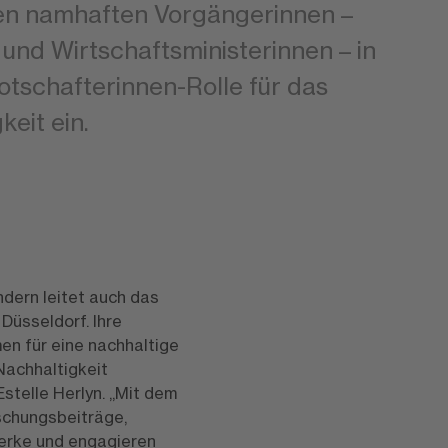
gen namhaften Vorgängerinnen –
und Wirtschaftsministerinnen – in
otschafterinnen-Rolle für das
eit ein.
ondern leitet auch das
üsseldorf. Ihre
n für eine nachhaltige
Nachhaltigkeit
stelle Herlyn. „Mit dem
schungsbeiträge,
werke und engagieren