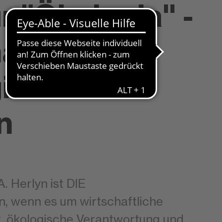
r "Ökologia" -
afterin der
ie 2022 -
n
A. Herlyn ist DIE
, wenn es um wirtschaftliche
t, ökologische Verantwortung und