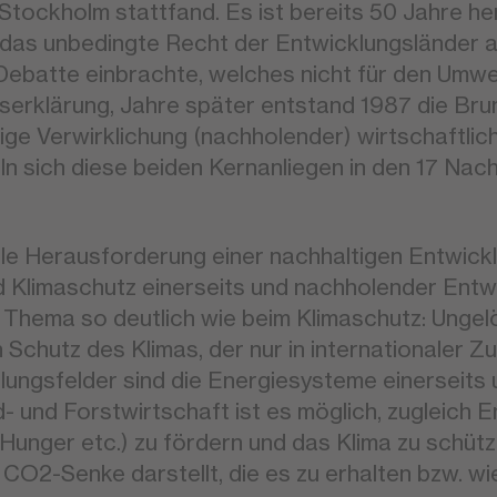
tockholm stattfand. Es ist bereits 50 Jahre her
i das unbedingte Recht der Entwicklungsländer 
e Debatte einbrachte, welches nicht für den Umw
rklärung, Jahre später entstand 1987 die Brund
itige Verwirklichung (nachholender) wirtschaftl
ln sich diese beiden Kernanliegen in den 17 Nac
ale Herausforderung einer nachhaltigen Entwick
d Klimaschutz einerseits und nachholender Entwi
em Thema so deutlich wie beim Klimaschutz: Unge
n Schutz des Klimas, der nur in internationaler
lungsfelder sind die Energiesysteme einerseits
- und Forstwirtschaft ist es möglich, zugleich 
Hunger etc.) zu fördern und das Klima zu schütze
CO2-Senke darstellt, die es zu erhalten bzw. wie