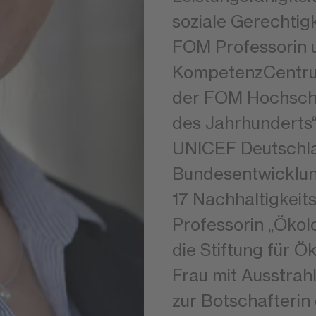
soziale Gerechtigk
FOM Professorin u
KompetenzCentrum
der FOM Hochschu
des Jahrhunderts
UNICEF Deutschl
Bundesentwicklung
17 Nachhaltigkeits
Professorin „Ökol
die Stiftung für Ö
Frau mit Ausstra
zur Botschafterin