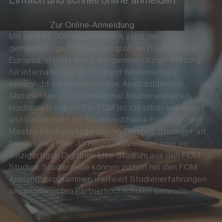
Zur Online-Anmeldung
Mit rund 45.000 Studierenden zählt die
gemeinnützige FOM zu den größten Hochschulen
Europas. Initiiert durch die gemeinnützige Stiftung
für internationale Bildung und Wissenschaft
ermöglicht sie Berufstätigen, Auszubildenden,
Abiturienten und international Studierenden ein
Hochschulstudium. Die FOM ist staatlich anerkannt
und bietet mehr als 60 akkreditierte Bachelor- und
Master-Studiengänge an – im Campus-Studium+ an
bundesweit über 30 Hochschulzentren oder im
einzigartigen Digitalen Live-Studium aus den FOM
Studios. Studierende können zudem mit den FOM
Auslandsprogrammen weltweit Studienerfahrungen
an renommierten Partnerhochschulen sammeln.