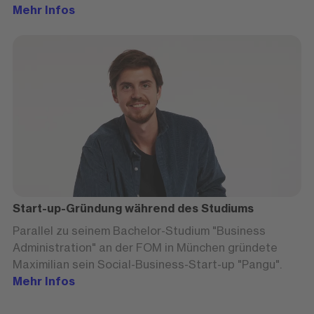
konnte durch seine Master-Arbeit eine
Mehr Infos
beeindruckende Verbesserung im Vertrieb erzielen
Start-up-Gründung während des Studiums
Parallel zu seinem Bachelor-Studium "Business
Administration" an der FOM in München gründete
Maximilian sein Social-Business-Start-up "Pangu".
Mehr Infos