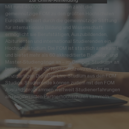
Mit rund 45.000 Studierenden zählt die
gemeinnützige FOM zu den größten Hochschulen
Europas. Initiiert durch die gemeinnützige Stiftung
für internationale Bildung und Wissenschaft
ermöglicht sie Berufstätigen, Auszubildenden,
Abiturienten und international Studierenden ein
Hochschulstudium. Die FOM ist staatlich anerkannt
und bietet mehr als 60 akkreditierte Bachelor- und
Master-Studiengänge an – im Campus-Studium+ an
bundesweit über 30 Hochschulzentren oder im
einzigartigen Digitalen Live-Studium aus den FOM
Studios. Studierende können zudem mit den FOM
Auslandsprogrammen weltweit Studienerfahrungen
an renommierten Partnerhochschulen sammeln.
Die FOM auf Social Media
LinkedIn