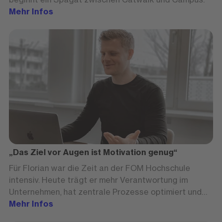
Mehr Infos
„Das Ziel vor Augen ist Motivation genug“
Für Florian war die Zeit an der FOM Hochschule
intensiv. Heute trägt er mehr Verantwortung im
Unternehmen, hat zentrale Prozesse optimiert und
konnte durch seine Master-Arbeit eine
Mehr Infos
beeindruckende Verbesserung im Vertrieb erzielen