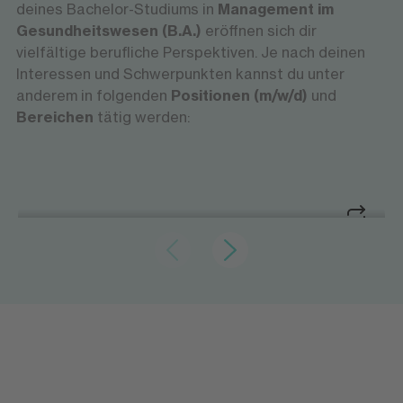
deines Bachelor-Studiums in
Management im
Gesundheitswesen (B.A.)
eröffnen sich dir
vielfältige berufliche Perspektiven. Je nach deinen
Interessen und Schwerpunkten kannst du unter
anderem in folgenden
Positionen (m/w/d)
und
Bereichen
tätig werden:
Digitale Lösungen im Gesundheitswesen
Digital Health Manager
mitentwickeln
Digital Health Manager
Digitale Lösungen im Gesundheitswesen
mitentwickeln
Digital Health Manager begleiten die
Einführung und Weiterentwicklung digitaler
Lösungen im Gesundheitswesen. Sie