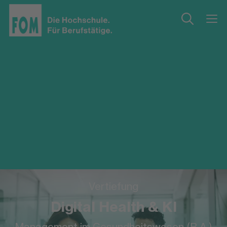
Vertiefung
Digital Health & KI
Management im Gesundheitswesen (B.A.)