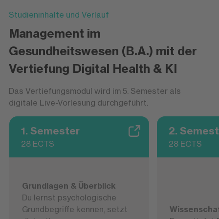
unterstützen dabei, Prozesse, Anwendungen
Studieninhalte und Verlauf
und Versorgungsangebote so zu gestalten,
Management im
dass sie die Qualität und Effizienz der
Gesundheitsversorgung verbessern. Dabei
Gesundheitswesen (B.A.) mit der
verbinden sie Managementwissen mit einem
Vertiefung Digital Health & KI
Verständnis für digitale Technologien und die
besonderen Anforderungen des
Das Vertiefungsmodul wird im 5. Semester als
Gesundheitswesens.
digitale Live-Vorlesung durchgeführt.
1. Semester
2. Semest
28 ECTS
28 ECTS
Grundlagen & Überblick
Du lernst psychologische
Grundbegriffe kennen, setzt
Wissenscha