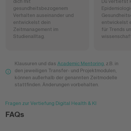
dich mit
Du vertiefst 
gesundheitsbezogenem
Epidemiologi
Verhalten auseinander und
Gesundheits
entwickelst dein
entwickelst 
Zeitmanagement im
für Trends u
Studienalltag.
wissenschaft
Klausuren und das
Academic Mentoring
, z.B. in
den jeweiligen Transfer- und Projektmodulen,
können außerhalb der genannten Zeitmodelle
stattfinden. Änderungen vorbehalten.
Fragen zur Vertiefung Digital Health & KI
FAQs