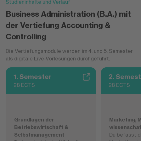
Studieninhalte und Verlauf
Kostenentwicklungen und machen
Business Administration (B.A.) mit
wirtschaftliche Zusammenhänge transparent.
Ihr Ziel ist es, Chancen und Risiken frühzeitig
der Vertiefung Accounting &
sichtbar zu machen und die
Controlling
Unternehmenssteuerung mit belastbaren
Daten zu unterstützen.
Die Vertiefungsmodule werden im 4. und 5. Semester
als digitale Live-Vorlesungen durchgeführt.
1. Semester
2. Semest
28 ECTS
28 ECTS
Grundlagen der
Marketing, 
Betriebswirtschaft &
wissenschaf
Selbstmanagement
Du befasst d