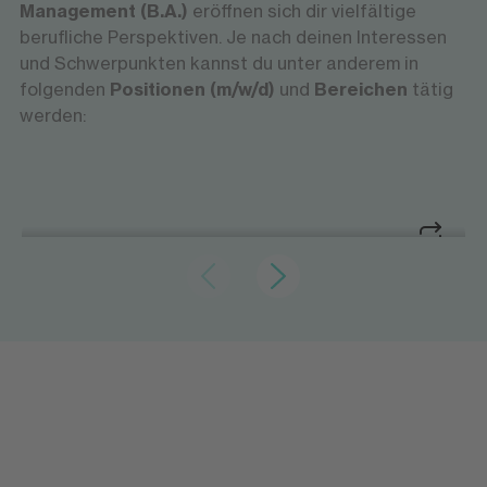
Management (B.A.)
eröffnen sich dir vielfältige
berufliche Perspektiven. Je nach deinen Interessen
und Schwerpunkten kannst du unter anderem in
folgenden
Positionen (m/w/d)
und
Bereichen
tätig
werden:
Zahlen analysieren und Unternehmen steuern
Controller
Controller
Zahlen analysieren und Unternehmen steuern
Controller werten betriebswirtschaftliche
Kennzahlen aus und unterstützen
Unternehmen dabei, fundierte Entscheidungen
zu treffen. Sie erstellen Berichte, begleiten
Planungsprozesse, analysieren