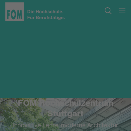
FOM Hochschulzentrum
Stuttgart
Innovative Lehre, moderne Architektur