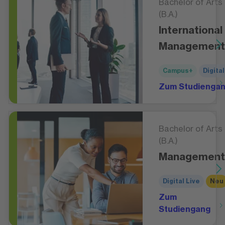
Bachelor of Arts
(B.A.)
International
Management
Campus+
Digital
Zum Studienga
Bachelor of Arts
(B.A.)
Management
Digital Live
Neu
Zum
Studiengang