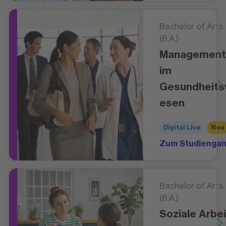
Bachelor of Arts
(B.A.)
Management
im
Gesundheit
esen
Digital Live
Neu
Zum Studienga
Bachelor of Arts
(B.A.)
Soziale Arbei