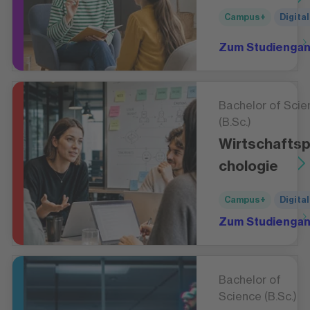
Campus+
Digital
Zum Studienga
Bachelor of Scie
(B.Sc.)
Wirtschafts
chologie
Campus+
Digital
Zum Studienga
Bachelor of
Science (B.Sc.)