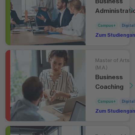
Business
Administrati
Campus+
Digital
Zum Studienga
Master of Arts
(M.A.)
Business
Coaching
Campus+
Digital
Zum Studienga