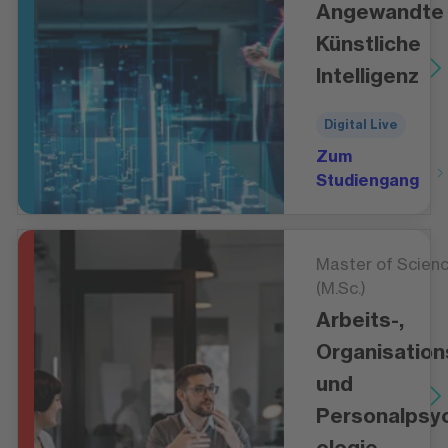
Angewandte
Künstliche
Intelligenz
Digital Live
Zum
Studiengang
Master of Scien
(M.Sc.)
Arbeits-,
Organisation
und
Personalpsy
ologie