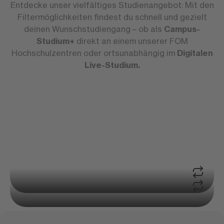
Entdecke unser vielfältiges Studienangebot: Mit den
Filtermöglichkeiten findest du schnell und gezielt
deinen Wunschstudiengang – ob als
Campus-
Studium+
direkt an einem unserer FOM
Hochschulzentren oder ortsunabhängig im
Digitalen
Live-Studium.
Über 30 Hochschulzentren
Studium in Präsenz
Ortsunabhängig studieren
Die Alternative zum Fernstudium
Campus-Studium+
Gemeinsam studieren