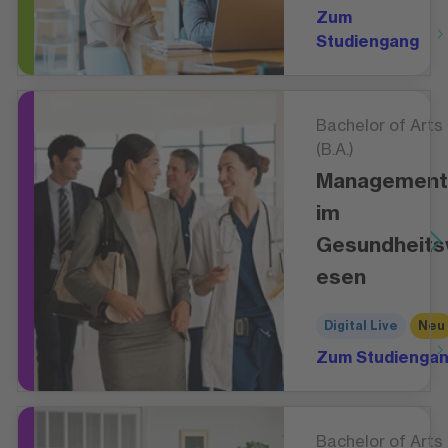
Zum
Studiengang
Bachelor of Arts
(B.A.)
Management
im
Gesundheit
esen
Digital Live
Neu
Zum Studienga
Bachelor of Arts