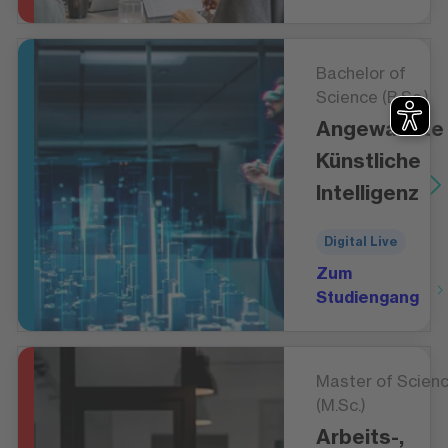
Bachelor of
Science (B.Sc.)
Angewandte
Künstliche
Intelligenz
Digital Live
Zum
Studiengang
Master of Scien
(M.Sc.)
Arbeits-,