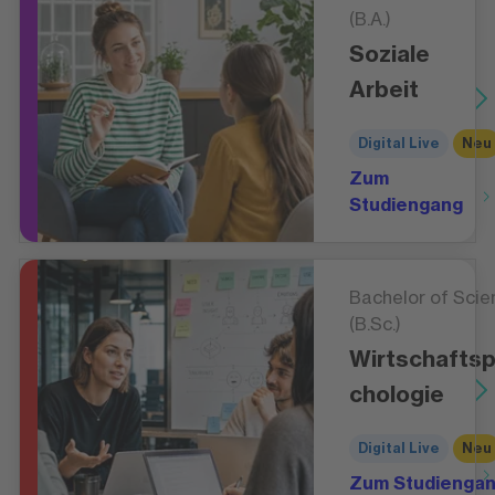
(B.A.)
Soziale
Arbeit
Digital Live
Neu
Zum
Studiengang
Bachelor of Scie
(B.Sc.)
Wirtschafts
chologie
Digital Live
Neu
Zum Studienga