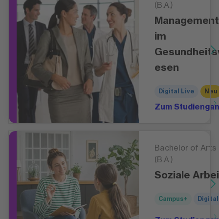
(B.A.)
Management
im
Gesundheit
esen
Digital Live
Neu
Zum Studienga
Bachelor of Arts
(B.A.)
Soziale Arbei
Campus+
Digital