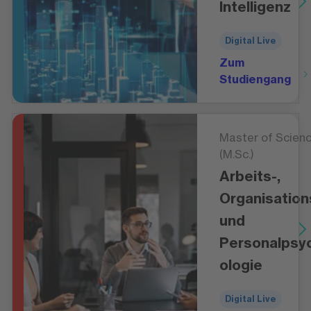
Intelligenz
Digital Live
Zum
Studiengang
Master of Scien
(M.Sc.)
Arbeits-,
Organisation
und
Personalpsy
ologie
Digital Live