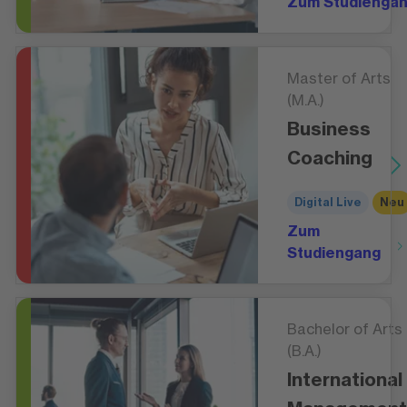
Zum Studienga
Master of Arts
(M.A.)
Business
Coaching
Digital Live
Neu
Zum
Studiengang
Bachelor of Arts
(B.A.)
International