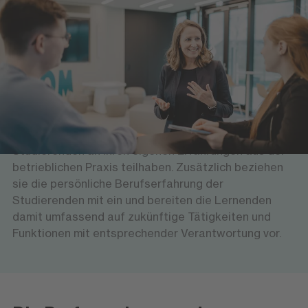
Lehrende am Hochschulzentrum
Versierte Professorinnen und Professoren sowie
erfahrene Führungskräfte bieten den Studierenden
am Hochschulzentrum Bremen eine wissenschaftlich
hochwertige und gleichzeitig anwendungsorientierte
Lehre. Theoretische Grundlagen vermitteln sie mit
Bezug zur Wirtschaftspraxis und lassen die
Studierenden an ihren eigenen Erfahrungen aus der
betrieblichen Praxis teilhaben. Zusätzlich beziehen
sie die persönliche Berufserfahrung der
Studierenden mit ein und bereiten die Lernenden
damit umfassend auf zukünftige Tätigkeiten und
Funktionen mit entsprechender Verantwortung vor.