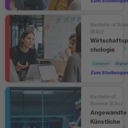
Zum Studienga
Bachelor of Scie
(B.Sc.)
Wirtschafts
chologie
Campus+
Digital
Zum Studienga
Bachelor of
Science (B.Sc.)
Angewandte
Künstliche