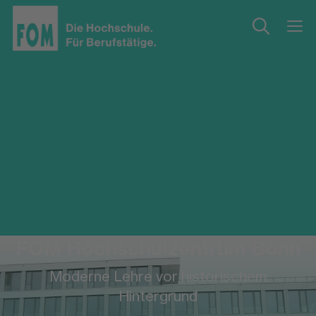
FOM Hochschulzentrum Bonn
Moderne Lehre vor historischem
Hintergrund