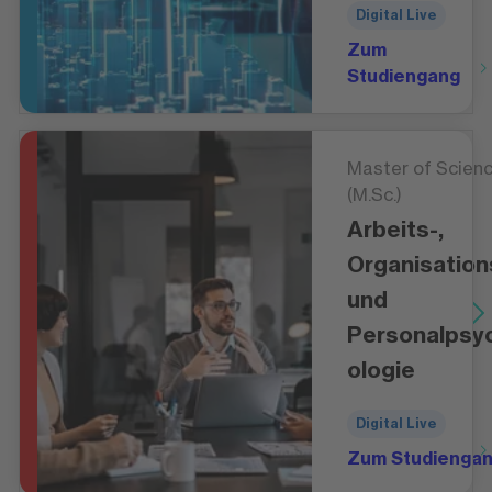
Digital Live
Zum
Studiengang
Master of Scien
(M.Sc.)
Arbeits-,
Organisation
und
Personalpsy
ologie
Digital Live
Zum Studienga