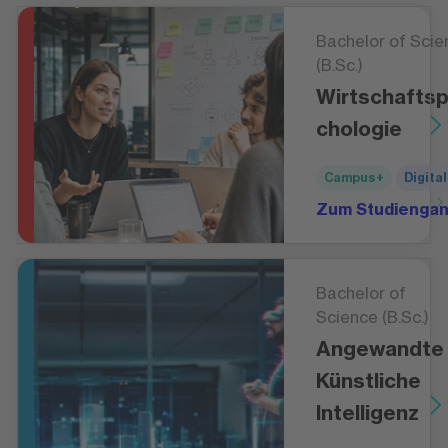
Bachelor of Scie
(B.Sc.)
Wirtschafts
chologie
Campus+
Digital
Zum Studienga
Bachelor of
Science (B.Sc.)
Angewandte
Künstliche
Intelligenz