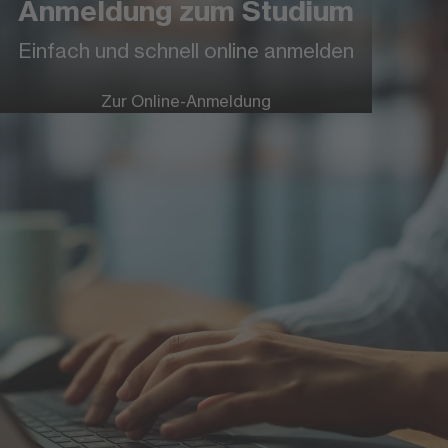
Anmeldung zum Studium
Weitere Informationen zur FOM
Einfach und schnell online anmelden
Hochschule
Zur Online-Anmeldung
Eine Hochschule besonderen Formats
Mehr Infos
FOM Online-Magazin