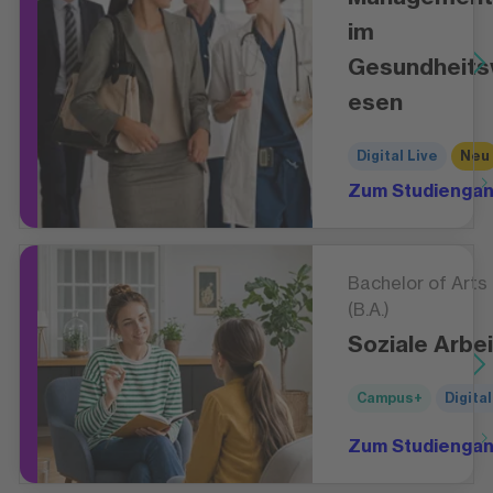
im
Gesundheit
esen
Digital Live
Neu
Zum Studienga
Bachelor of Arts
(B.A.)
Soziale Arbei
Campus+
Digital
Zum Studienga