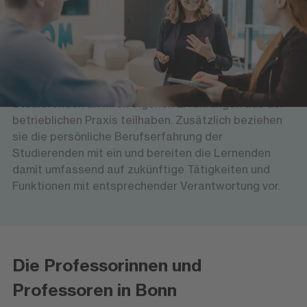
Versierte Professorinnen und Professoren sowie
erfahrene Führungskräfte bieten den Studierenden
am Hochschulzentrum Bonn eine wissenschaftlich
hochwertige und gleichzeitig anwendungsorientierte
Lehre. Theoretische Grundlagen vermitteln sie mit
Bezug zur Wirtschaftspraxis und lassen die
Studierenden an ihren eigenen Erfahrungen aus der
betrieblichen Praxis teilhaben. Zusätzlich beziehen
sie die persönliche Berufserfahrung der
Studierenden mit ein und bereiten die Lernenden
damit umfassend auf zukünftige Tätigkeiten und
Funktionen mit entsprechender Verantwortung vor.
Die Professorinnen und
Professoren in Bonn