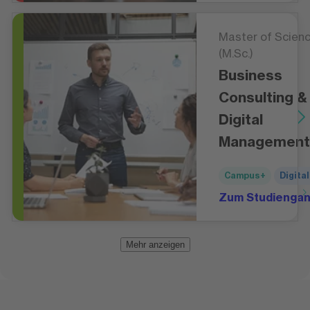
Master of Scien
(M.Sc.)
Business
Consulting &
Digital
Management
Campus+
Digital
Zum Studienga
Mehr anzeigen