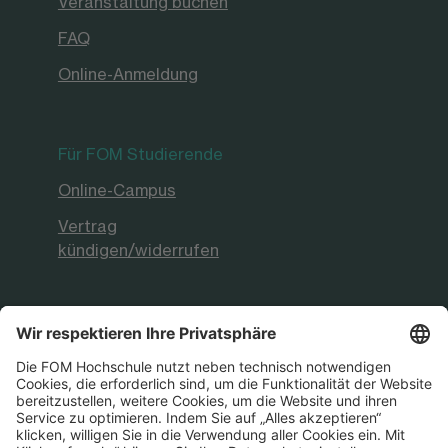
Veranstaltung buchen
FAQ
Online-Anmeldung
Für FOM Studierende
Online-Campus
Vertrag
kündigen/widerrufen
FOM Hochschule
Aktuelles & Presse
FOM International
FOM German-Sino School