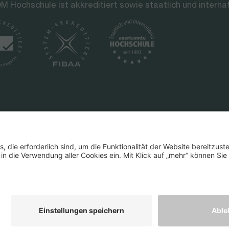
M Hochschule ist akkreditiert sowie staatlich und interna