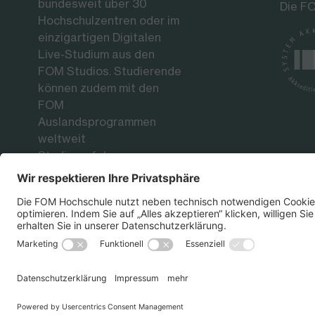
bundesweit über 30
Die FO
Hochschulzentren oder im
einzigartigen Digitalen
Live-Studium aus den
FOM Studios. Studierende
können zudem mit den
FOM
Auslandsprogrammen
weltweit
Studienerfahrungen an
renommierten
Partnerhochschulen
sammeln.
Datenschutz
Impressum