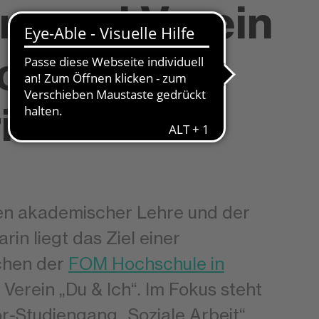
rg und Verein
Ich“
ieren
en akademischer Lehre und der
rin liegt das Ziel einer
chen der
FOM Hochschule in
erein „Du & Ich“. Im Fokus steht
r-Studiengang „Soziale Arbeit“,