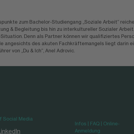
spunkte zum Bachelor-Studiengang „Soziale Arbeit“ reiche
ung & Begleitung bis hin zu interkultureller Sozialer Arbeit
Situation. Denn als Partner können wir qualifiziertes Perso
e angesichts des akuten Fachkräftemangels liegt darin e
rer von „Du & Ich“, Anel Adrovic.
f Social Media
Infos | FAQ | Online-
LinkedIn
Anmeldung