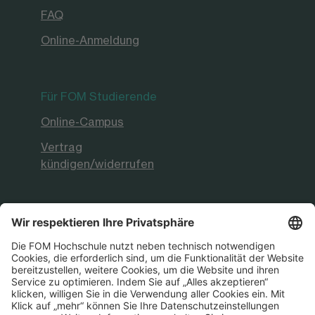
FAQ
Online-Anmeldung
Für FOM Studierende
Online-Campus
Vertrag
kündigen/widerrufen
FOM Hochschule
Aktuelles & Presse
FOM International
FOM German-Sino School