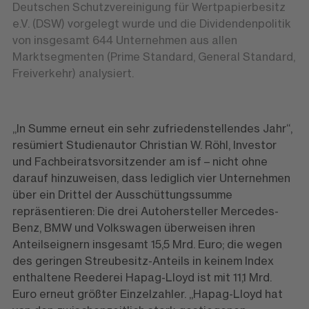
Deutschen Schutzvereinigung für Wertpapierbesitz
e.V. (DSW) vorgelegt wurde und die Dividendenpolitik
von insgesamt 644 Unternehmen aus allen
Marktsegmenten (Prime Standard, General Standard,
Freiverkehr) analysiert.
„In Summe erneut ein sehr zufriedenstellendes Jahr“,
resümiert Studienautor Christian W. Röhl, Investor
und Fachbeiratsvorsitzender am isf – nicht ohne
darauf hinzuweisen, dass lediglich vier Unternehmen
über ein Drittel der Ausschüttungssumme
repräsentieren: Die drei Autohersteller Mercedes-
Benz, BMW und Volkswagen überweisen ihren
Anteilseignern insgesamt 15,5 Mrd. Euro; die wegen
des geringen Streubesitz-Anteils in keinem Index
enthaltene Reederei Hapag-Lloyd ist mit 11,1 Mrd.
Euro erneut größter Einzelzahler. „Hapag-Lloyd hat