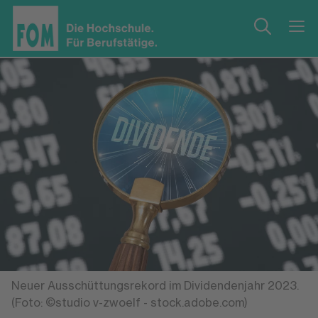
Neuer Ausschüttungsrekord im Dividendenjahr 2023.
(Foto: ©studio v-zwoelf - stock.adobe.com)