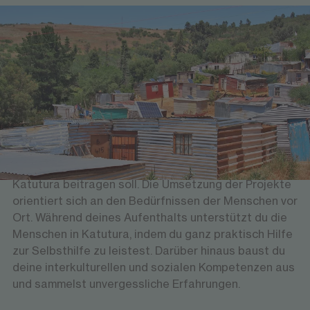
Worum es geht
Engagement für ein besseres
Morgen
Im Rahmen der praxisorientierten Module leisten die
Studierenden humanitäre Hilfe, die langfristig zur
Verbesserung der Lebensumstände von Familien in
Katutura beitragen soll. Die Umsetzung der Projekte
orientiert sich an den Bedürfnissen der Menschen vor
Ort. Während deines Aufenthalts unterstützt du die
Menschen in Katutura, indem du ganz praktisch Hilfe
zur Selbsthilfe zu leistest. Darüber hinaus baust du
deine interkulturellen und sozialen Kompetenzen aus
und sammelst unvergessliche Erfahrungen.