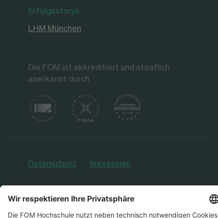
Erfolgsstorys
LHM München
Die FOM ist akkreditiert und staatlich
anerkannt durch
Datenschutz
Impressum