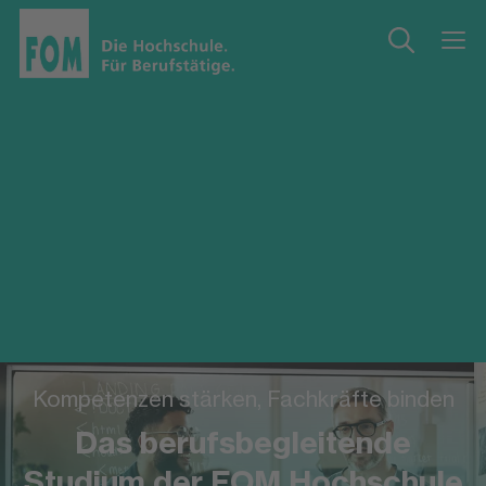
Kompetenzen stärken, Fachkräfte binden
Das berufsbegleitende
Studium der FOM Hochschule