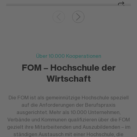
Abend-Studium
Abend-Studium
2–3 feste Abende pro Woche (Mo.–Do.) |
18:00 – 21:15 Uhr
Das Abend-Studium ermöglicht eine klare
Über 10.000 Kooperationen
Trennung von Arbeits- und Studienzeit. Ihre
FOM – Hochschule der
Mitarbeitenden sind tagsüber voll
einsatzfähig und absolvieren die
Wirtschaft
Lehrveranstaltungen planbar an festgelegten
Abenden.
Die FOM ist als gemeinnützige Hochschule speziell
auf die Anforderungen der Berufspraxis
ausgerichtet. Mehr als 10.000 Unternehmen,
Verbände und Kommunen qualifizieren über die FOM
gezielt ihre Mitarbeitenden und Auszubildenden – im
ständigen Austausch mit einer Hochschule, die