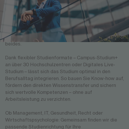
Studium an der FOM?
Sie möchten Ihre Mitarbeitenden weiterqualifizieren
und gleichzeitig im Tagesgeschäft einsetzen? Mit
dem berufsbegleitenden Studium der FOM gelingt
beides.
Dank flexibler Studienformate – Campus-Studium+
an über 30 Hochschulzentren oder Digitales Live-
Studium – lässt sich das Studium optimal in den
Berufsalltag integrieren. So bauen Sie Know-how auf,
fördern den direkten Wissenstransfer und sichern
sich wertvolle Kompetenzen – ohne auf
Arbeitsleistung zu verzichten.
Ob Management, IT, Gesundheit, Recht oder
Wirtschaftspsychologie: Gemeinsam finden wir die
passende Studienrichtung für Ihre