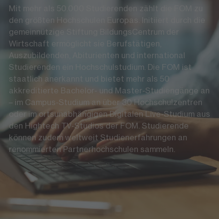
Mit mehr als 50.000 Studierenden zählt die FOM zu
den größten Hochschulen Europas. Initiiert durch die
gemeinnützige Stiftung BildungsCentrum der
Wirtschaft ermöglicht sie Berufstätigen,
Auszubildenden, Abiturienten und international
Studierenden ein Hochschulstudium. Die FOM ist
staatlich anerkannt und bietet mehr als 50
akkreditierte Bachelor- und Master-Studiengänge an
– im Campus-Studium an über 30 Hochschulzentren
oder im ortsunabhängigen Digitalen Live-Studium aus
den Hightech TV-Studios der FOM. Studierende
können zudem weltweit Studienerfahrungen an
renommierten Partnerhochschulen sammeln.
Folgen
LinkedIn
Instagram