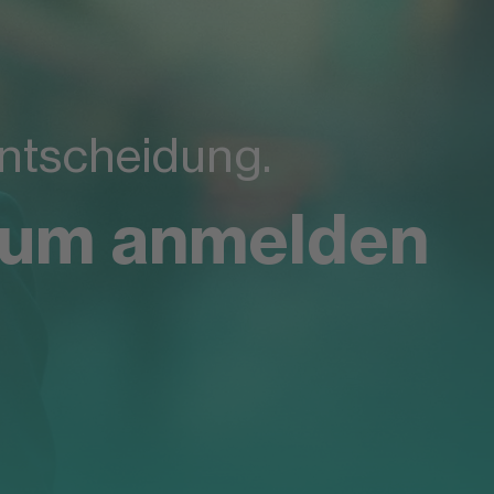
 Entscheidung.
ium anmelden
ch die ideale
terzukommen.