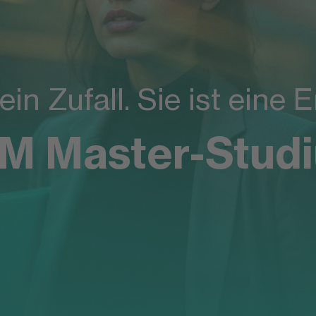
kein Zufall. Sie ist eine
OM Master-Stud
udium ist für mi
, beruflich wei