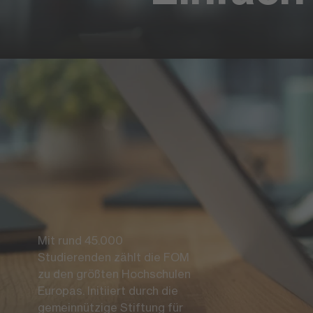
Mit rund 45.000
Folgen
Studierenden zählt die FOM
Lin
zu den größten Hochschulen
Europas. Initiiert durch die
In
gemeinnützige Stiftung für