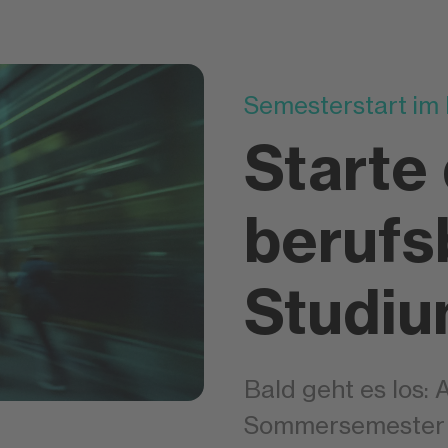
Semesterstart im
Starte
berufs
Studi
Bald geht es los:
Sommersemester 