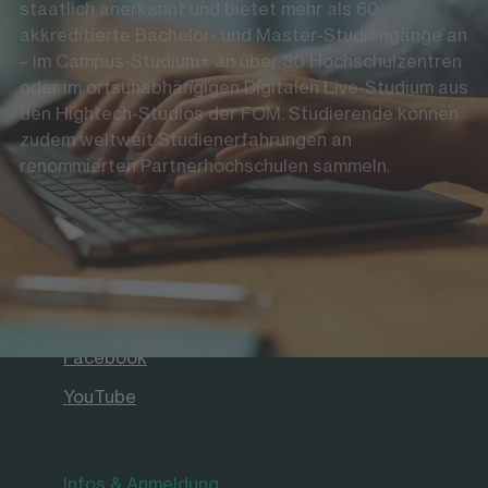
staatlich anerkannt und bietet mehr als 60
akkreditierte Bachelor- und Master-Studiengänge an
– im Campus-Studium+ an über 30 Hochschulzentren
oder im ortsunabhängigen Digitalen Live-Studium aus
den Hightech-Studios der FOM. Studierende können
zudem weltweit Studienerfahrungen an
renommierten Partnerhochschulen sammeln.
Folgen
LinkedIn
Instagram
Facebook
YouTube
Infos & Anmeldung