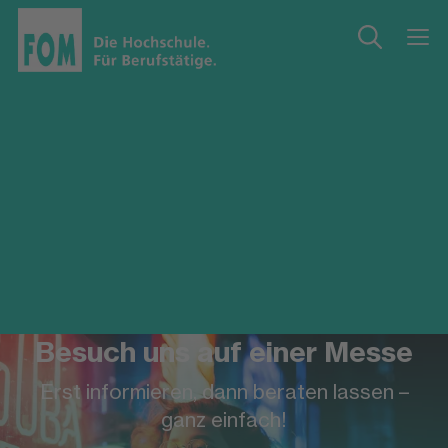
Besuch uns auf einer Messe
Erst informieren, dann beraten lassen –
ganz einfach!