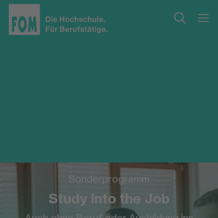
Sonderprogramm
Study into the Job
Auch ohne Beruf oder Ausbildung ins