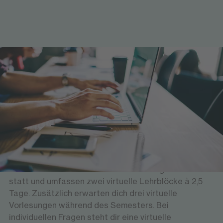
Voneinander lernen, örtlich flexibel bleiben
Digital und interaktiv
Die FOM Spezialisierungen bieten nicht nur
praxisnahe Inhalte, sondern auch die Möglichkeit,
sich persönlich auszutauschen, Erfahrungen zu teilen
und gemeinsam zu diskutieren – auch virtuell. Die
meisten Kurse finden in deiner vorlesungsfreien Zeit
statt und umfassen zwei virtuelle Lehrblöcke à 2,5
Tage. Zusätzlich erwarten dich drei virtuelle
Vorlesungen während des Semesters. Bei
individuellen Fragen steht dir eine virtuelle