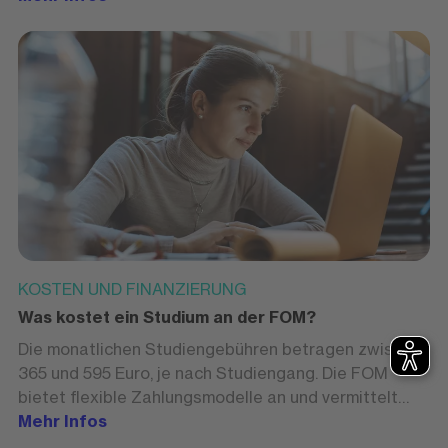
KOSTEN UND FINANZIERUNG
Was kostet ein Studium an der FOM?
Die monatlichen Studiengebühren betragen zwischen
365 und 595 Euro, je nach Studiengang. Die FOM
bietet flexible Zahlungsmodelle an und vermittelt
Fördermöglichkeiten und Stipendien.
Mehr Infos