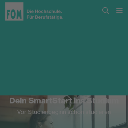
Dein SmartStart ins Studium
Vor Studienbeginn schon studieren