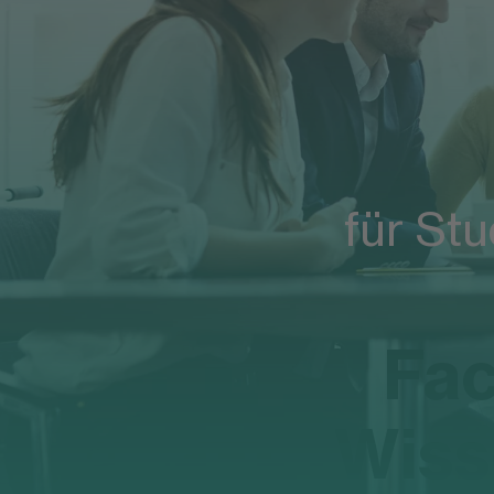
Startseite
Studium
Seminare
für St
Fac
Wiss