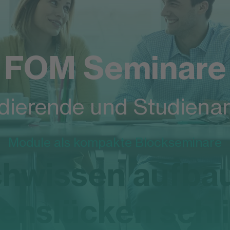
FOM Seminare
udierende und Studiena
Module als kompakte Blockseminare
hwissen aufba
enslücken schl