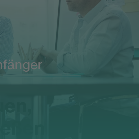
nfänger
uen,
ießen