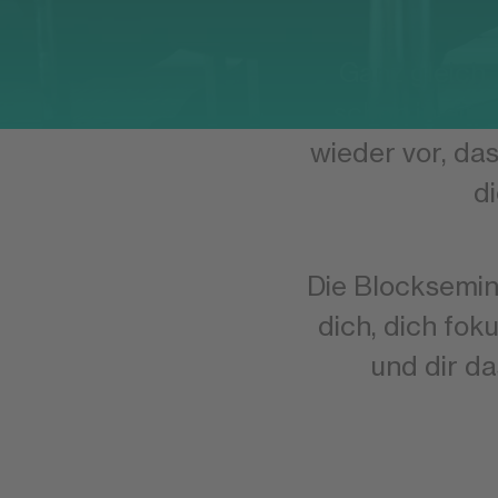
Ganz gleich,
schon in ein
wieder vor, da
d
Die Blocksemin
dich, dich fok
und dir d