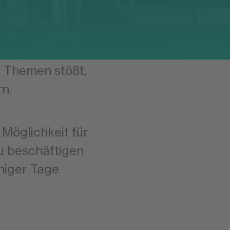
beginnst oder
mmt immer mal
e Themen stößt,
n.
Möglichkeit für
zu beschäftigen
niger Tage