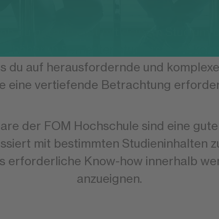
 ob du gerade erst mit deinem Studium 
em höheren Semester studierst – es ko
ss du auf herausfordernde und komplex
ie eine vertiefende Betrachtung erforder
are der FOM Hochschule sind eine gute 
ussiert mit bestimmten Studieninhalten 
as erforderliche Know-how innerhalb we
anzueignen.