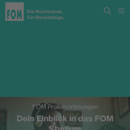
FOM Probevorlesungen
Dein Einblick in das FOM
Studium