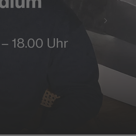
udium
 – 18.00 Uhr