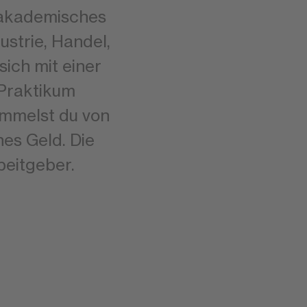
 akademisches
ustrie, Handel,
ich mit einer
 Praktikum
ammelst du von
es Geld. Die
beitgeber.