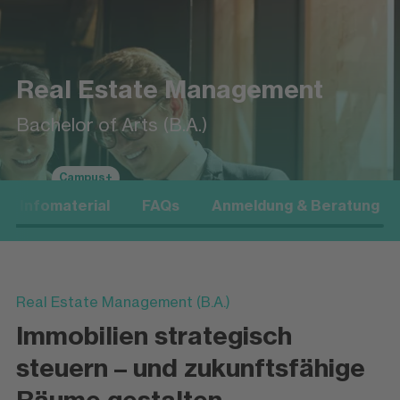
Real Estate Management
Bachelor of Arts (B.A.)
Campus+
Infomaterial
FAQs
Anmeldung & Beratung
Real Estate Management (B.A.)
Immobilien strategisch
steuern – und zukunftsfähige
Räume gestalten