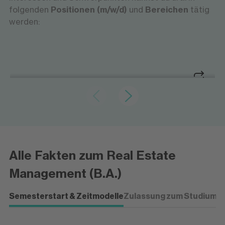
folgenden
Positionen (m/w/d)
und
Bereichen
tätig
werden:
Kaufmännische Verantwortung für
Immobilienmanagement
Immobilienportfolios
Immobilienmanagement
Kaufmännische Verantwortung für
Immobilienportfolios
Alle Fakten zum Real Estate
Du betreust die wirtschaftliche Verwaltung
und Entwicklung von Immobilienbeständen,
Management (B.A.)
analysierst Märkte und optimierst
Bewirtschaftung und Rendite.
Semesterstart & Zeitmodelle
Zulassung zum Studium
P