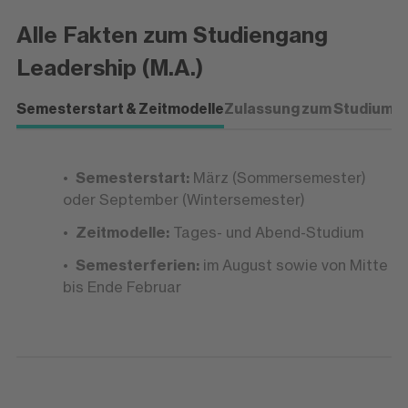
Führung neu denken und gestalten
Alle Fakten zum Studiengang
Du übernimmst Verantwortung für Teams,
entwickelst Führungskulturen weiter und
Leadership (M.A.)
gestaltest Arbeitsprozesse nachhaltig und
zukunftsorientiert.
Semesterstart & Zeitmodelle
Zulassung zum Studium
P
Semesterstart:
März (Sommersemester)
oder September (Wintersemester)
Zeitmodelle:
Tages- und Abend-Studium
Semesterferien:
im August sowie von Mitte
bis Ende Februar