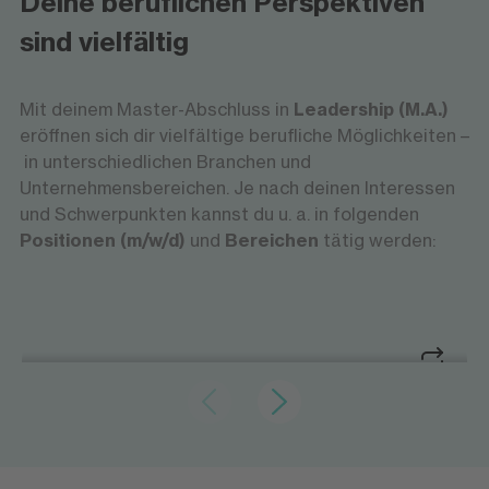
Deine beruflichen Perspektiven
sind vielfältig
Mit deinem Master-Abschluss in
Leadership (M.A.)
eröffnen sich dir vielfältige berufliche Möglichkeiten –
in unterschiedlichen Branchen und
Unternehmensbereichen. Je nach deinen Interessen
und Schwerpunkten kannst du u. a. in folgenden
Positionen (m/w/d)
und
Bereichen
tätig werden:
Führung neu denken und gestalten
Leitung von Teams und
Leitung von Teams und
Abteilungen
Abteilungen