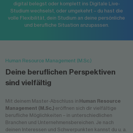
ausgewählten Modulen. Dein Vorteil: Vor jedem
digital belegst oder komplett ins Digitale Live-
Lehrenden und Kommilitonen, diskutierst im
Studium wechselst, oder umgekehrt – du hast die
Semester hast du die Möglichkeit, weitere
Chat und arbeitest aktiv in kleinen Gruppen.
volle Flexibilität, dein Studium an deine persönliche
Module digital zu belegen, komplett virtuell zu
Die Vorlesungen werden in der Regel
und berufliche Situation anzupassen.
studieren oder dein Hochschulzentrum zu
aufgezeichnet und sind in der Mediathek
wechseln.
jederzeit für dich abrufbar. Vor jedem
Semester hast du zu dem die Möglichkeit
einzelne Module auch am Hochschulzentrum
zu absolvieren, oder komplett ins Campus-
Human Resource Management (M.Sc.)
Studium+ zu wechseln.
Deine beruflichen Perspektiven
sind vielfältig
Mit deinem Master-Abschluss in
Human Resource
Management (M.Sc.)
eröffnen sich dir vielfältige
berufliche Möglichkeiten – in unterschiedlichen
Branchen und Unternehmensbereichen. Je nach
deinen Interessen und Schwerpunkten kannst du u. a.