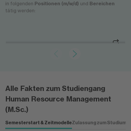
in folgenden
Positionen (m/w/d)
und
Bereichen
tätig werden:
Strategie und Struktur gestalten
‍HR Business Partner/in
‍HR Business Partner/in
Strategie und Struktur gestalten
Du berätst Führungskräfte bei strategischen
Alle Fakten zum Studiengang
Personalfragen, unterstützt den Wandel von
Organisationen und sorgst dafür, dass HR-
Human Resource Management
Maßnahmen auf die Unternehmensziele
(M.Sc.)
einzahlen.
Semesterstart & Zeitmodelle
Zulassung zum Studium
P