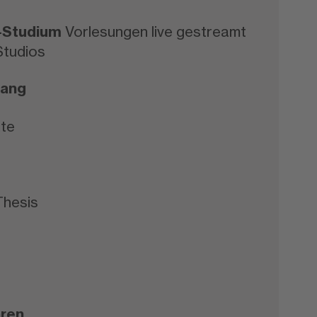
e-Studium
Vorlesungen live gestreamt
tudios
fang
te
Thesis
ren