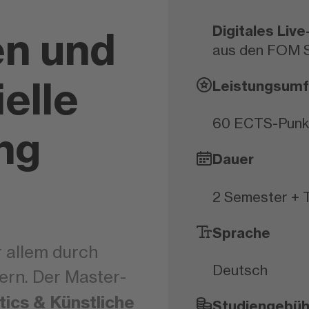
Digitales Liv
en und
aus den FOM S
ielle
Leistungsum
60 ECTS-Punk
ng
Dauer
2 Semester + 
Sprache
r allem durch
Deutsch
ern. Der Master-
tics & Künstliche
Studiengebüh