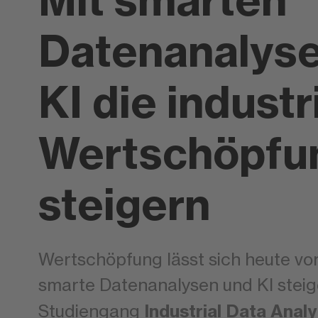
Mit smarten
Datenanalys
KI die industr
Wertschöpfu
steigern
Wertschöpfung lässt sich heute vo
smarte Datenanalysen und KI steig
Industrial Data Analy
Studiengang