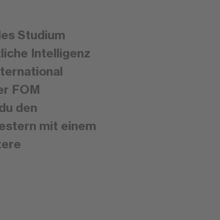
des Studium
liche Intelligenz
nternational
der FOM
 du den
estern mit einem
tere