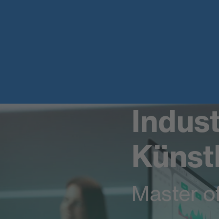
Indust
Künstl
Master of