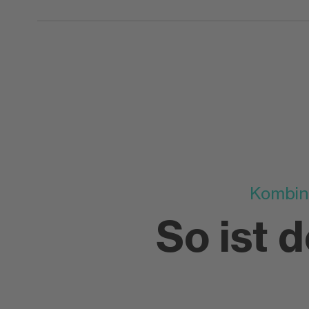
Kombina
So ist 