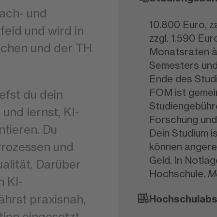
Fach- und
10.800 Euro, z
feld und wird in
zzgl. 1.590 Eur
chen und der TH
Monatsraten à
Semesters und
Ende des Studi
FOM ist gemein
efst du dein
Studiengebühre
nd lernst, KI-
Forschung und
tieren. Du
Dein Studium i
Prozessen und
können angere
Geld. In Notla
lität. Darüber
Hochschule.
M
n KI-
ährst praxisnah,
Hochschulabs
tion eingesetzt