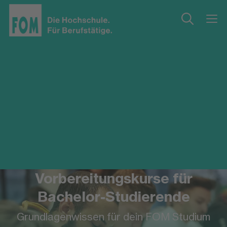
Vorbereitungskurse für
Bachelor-Studierende
Grundlagenwissen für dein FOM Studium