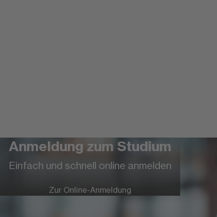
Anmeldung zum Studium
Einfach und schnell online anmelden
Mehr über die FOM Hochschule
Zur Online-Anmeldung
Eine Hochschule besonderen
Formats