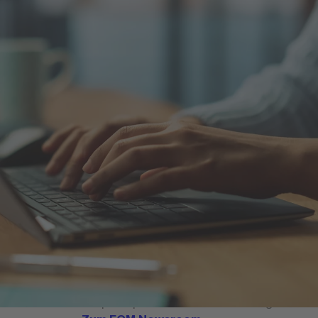
Initiiert von der gemeinnützigen Stiftung
für internationale Bildung und
Wissenschaft wurde die FOM unter
Einbeziehung von Wirtschaftsverbänden
gegründet. Als Hochschule für
Berufstätige folgt die FOM einem klaren
Bildungsauftrag.
Mehr über die FOM Hochschule
FOM Newsroom
Im Newsroom der FOM Hochschule sind
aktuelle Informationen rund um die
Hochschule gebündelt. Dort finden sich
aktuelle Meldungen, Bildmaterial zum
Download sowie die passenden
Ansprechpartnerinnen und
Ansprechpartner für Medienanfragen.