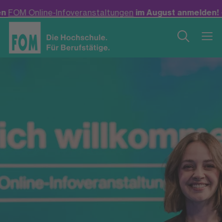
nfoveranstaltungen
im August anmelden! +++
Neu: Bache